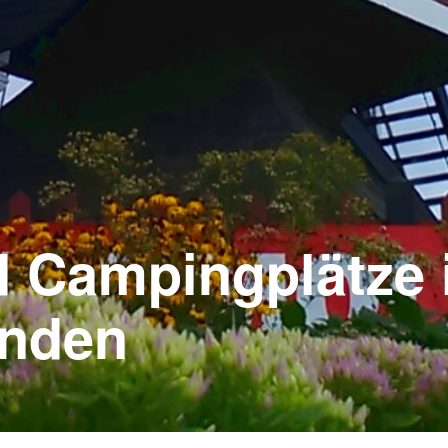
d Campingplätze 
anden