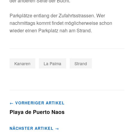
der anderen Seite der Bucht.
Parkplätze entlang der Zufahrtsstrassen. Wer
nachmittags kommt findet möglicherweise schon
wieder einen Parkplatz nah am Strand.
Kanaren
La Palma
Strand
Beitragsnavigation
← VORHERIGER ARTIKEL
Playa de Puerto Naos
NÄCHSTER ARTIKEL →