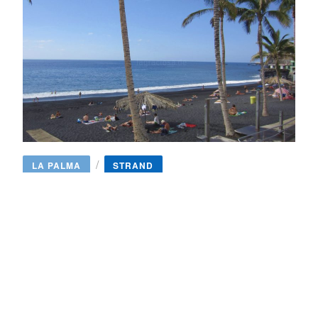
/
LA PALMA
STRAND
Playa de Puerto Naos
Der lange, schwarze Sandstrand im Touristenort Puerto
Naos auf der sonnensichereren Westseite der kanarischen
Insel La Palma ist…
WEITERLESEN →