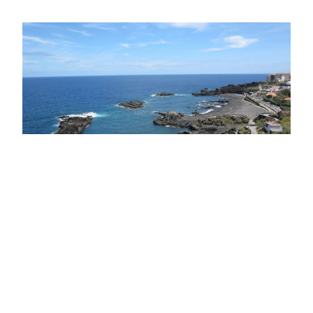
/
LA PALMA
STRAND
Playa de los Cancajos
Der Playa de los Cancajos liegt, von Wellenbrechern
geschützt, in einer Bucht im gleichnamigen Touristenort
Los Cancajos ganz…